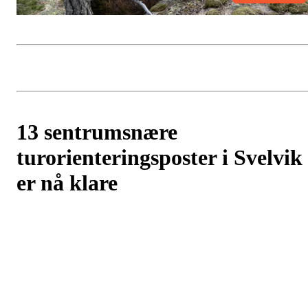
13 sentrumsnære
turorienteringsposter i Svelvik
er nå klare
Postet av
Berger og Svelvik O - Lag
den
10. apr 2023
Med fortsatt mye snø i Svelvikmarka så drøyer det nok en stund før
de vanlige tur-o postene er på plass. Men fra og med i dag har vi 1
poster i Svelvik sentrum syd klare. En perfekt start på tur-o sesong
i flotte omgivelser langs Svelvikstrømmen. Du finner nedlastbart
kart på
https://turo.no/Svelvik
og vi anbefaler bruk av app'n