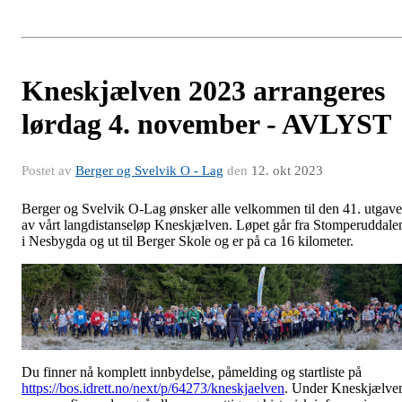
Kneskjælven 2023 arrangeres
lørdag 4. november - AVLYST
Postet av
Berger og Svelvik O - Lag
den
12. okt 2023
Berger og Svelvik O-Lag ønsker alle velkommen til den 41. utgav
av vårt langdistanseløp Kneskjælven. Løpet går fra Stomperuddale
i Nesbygda og ut til Berger Skole og er på ca 16 kilometer.
Du finner nå komplett innbydelse, påmelding og startliste på
https://bos.idrett.no/next/p/64273/kneskjaelven
. Under Kneskjælve