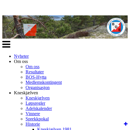
Veksle
navigasjon
Nyheter
Om oss
Om oss
Resultater
BOS-Hytta
Medlemskontingent
Organisasjon
Kneskjælven
Kneskjælven
Løpsregler
Adelskalender
Vinnere
Sprekkpokal
Historie
Kneskjælven 1981