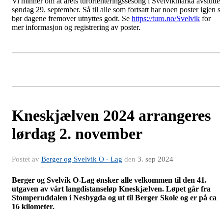
Vi minner om at årets turorienteringssesong i Svelvikmarka avslutte
søndag 29. september. Så til alle som fortsatt har noen poster igjen 
bør dagene fremover utnyttes godt. Se
https://turo.no/Svelvik
for
mer informasjon og registrering av poster.
Kneskjælven 2024 arrangeres
lørdag 2. november
Postet av
Berger og Svelvik O - Lag
den
3. sep 2024
Berger og Svelvik O-Lag ønsker alle velkommen til den 41.
utgaven av vårt langdistanseløp Kneskjælven. Løpet går fra
Stomperuddalen i Nesbygda og ut til Berger Skole og er på ca
16 kilometer.