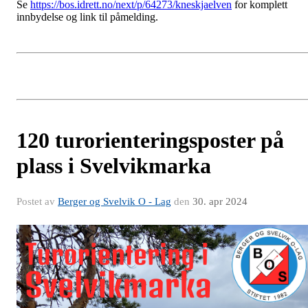
Se
https://bos.idrett.no/next/p/64273/kneskjaelven
for komplett
innbydelse og link til påmelding.
120 turorienteringsposter på
plass i Svelvikmarka
Postet av
Berger og Svelvik O - Lag
den
30. apr 2024