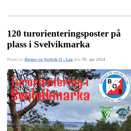
120 turorienteringsposter på
plass i Svelvikmarka
Postet av
Berger og Svelvik O - Lag
den
30. apr 2024