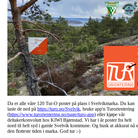
Da er alle våre 120 Tur-O poster på plass i Svelvikmarka. Du kan
laste de ned på
https://turo.no/Svelvik
, bruke app'n Turorientering
(
https://www.turorientering.no/page/turo-app
) eller kjøpe vår
deltakerkonvolutt hos KIWI Bjørnstad. Vi har i år poster fra helt
nord til helt syd i gamle Svelvik kommune. Og husk at akkurat nå e
den flotteste tiden i marka. God tur :-)