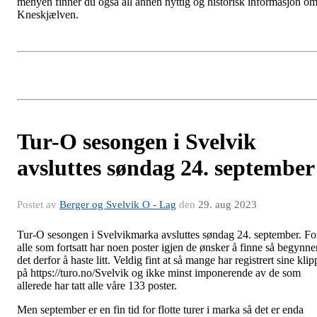
menyen finner du også all annen nyttig og historisk informasjon o
Kneskjælven.
Tur-O sesongen i Svelvik
avsluttes søndag 24. september
Postet av
Berger og Svelvik O - Lag
den
29. aug 2023
Tur-O sesongen i Svelvikmarka avsluttes søndag 24. september. Fo
alle som fortsatt har noen poster igjen de ønsker å finne så begynne
det derfor å haste litt. Veldig fint at så mange har registrert sine klip
på https://turo.no/Svelvik og ikke minst imponerende av de som
allerede har tatt alle våre 133 poster.
Men september er en fin tid for flotte turer i marka så det er enda