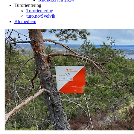
Turorientering
Turorientering
turo.no/Svelvik
Bli medlem