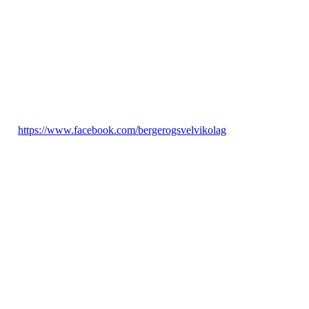
Telefon: 93256893
E-post: bergerogsvelvik@outlook.com
https://www.facebook.com/bergerogsvelvikolag