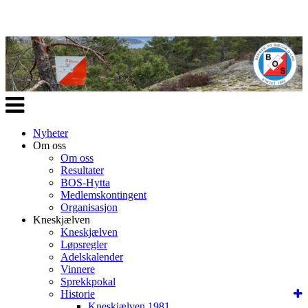
Veksle
navigasjon
Nyheter
Om oss
Om oss
Resultater
BOS-Hytta
Medlemskontingent
Organisasjon
Kneskjælven
Kneskjælven
Løpsregler
Adelskalender
Vinnere
Sprekkpokal
Historie
Kneskjælven 1981