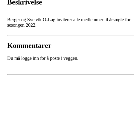
Beskrivelse
Berger og Svelvik O-Lag inviterer alle medlemmer til årsmøte for
sesongen 2022.
Kommentarer
Du må logge inn for å poste i veggen.
Berger og Svelvik O-Lag
Østlia 14
3060 Svelvik