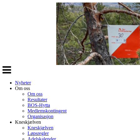
Veksle
navigasjon
Nyheter
Om oss
Om oss
Resultater
BOS-Hytta
Medlemskontingent
Organisasjon
Kneskjælven
Kneskjælven
Løpsregler
Adelskalender