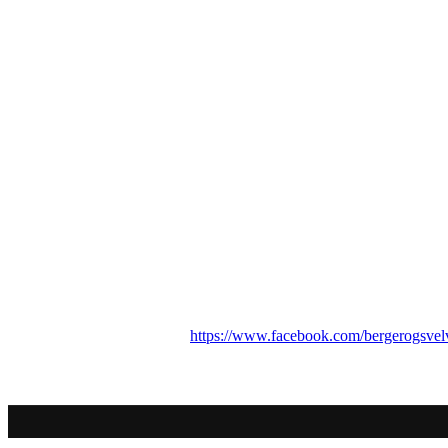
Berger og Svelvik O-Lag
Østlia 14
3060 Svelvik
Telefon: 93256893
E-post: bergerogsvelvik@outlook.com
https://www.facebook.com/bergerogsvel