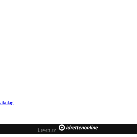
vikolag
Levert av