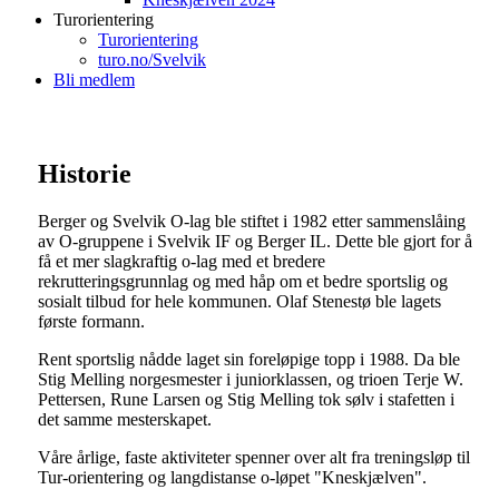
Turorientering
Turorientering
turo.no/Svelvik
Bli medlem
Historie
Berger og Svelvik O-lag ble stiftet i 1982 etter sammenslåing
av O-gruppene i Svelvik IF og Berger IL. Dette ble gjort for å
få et mer slagkraftig o-lag med et bredere
rekrutteringsgrunnlag og med håp om et bedre sportslig og
sosialt tilbud for hele kommunen. Olaf Stenestø ble lagets
første formann.
Rent sportslig nådde laget sin foreløpige topp i 1988. Da ble
Stig Melling norgesmester i juniorklassen, og trioen Terje W.
Pettersen, Rune Larsen og Stig Melling tok sølv i stafetten i
det samme mesterskapet.
Våre årlige, faste aktiviteter spenner over alt fra treningsløp til
Tur-orientering og langdistanse o-løpet "Kneskjælven".