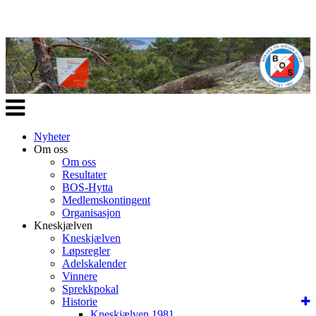
Veksle
navigasjon
Nyheter
Om oss
Om oss
Resultater
BOS-Hytta
Medlemskontingent
Organisasjon
Kneskjælven
Kneskjælven
Løpsregler
Adelskalender
Vinnere
Sprekkpokal
Historie
Kneskjælven 1981