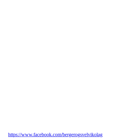
Berger og Svelvik O-Lag
Østlia 14
3060 Svelvik
Telefon: 93256893
E-post: bergerogsvelvik@outlook.com
https://www.facebook.com/bergerogsvelvikolag