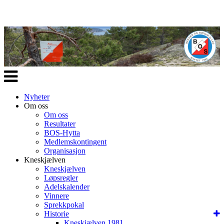
Veksle
navigasjon
Nyheter
Om oss
Om oss
Resultater
BOS-Hytta
Medlemskontingent
Organisasjon
Kneskjælven
Kneskjælven
Løpsregler
Adelskalender
Vinnere
Sprekkpokal
Historie
Kneskjælven 1981