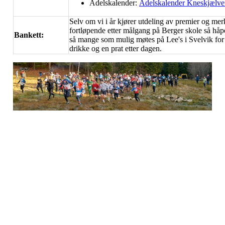
Adelskalender:
Adelskalender Kneskjælve
Selv om vi i år kjører utdeling av premier og mer
fortløpende etter målgang på Berger skole så håper
Bankett:
så mange som mulig møtes på Lee's i Svelvik for l
drikke og en prat etter dagen.
Berger og Svelvik O-Lag
Østlia 14
3060 Svelvik