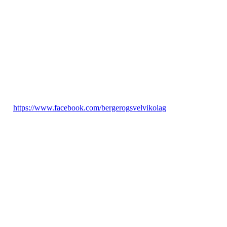
Telefon: 93256893
E-post: bergerogsvelvik@outlook.com
https://www.facebook.com/bergerogsvelvikolag