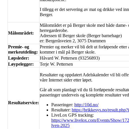
I tillegg er det servering av mat og drikke ved i
Berger.
Målområdet er på Berger skole med både dame- 
herregarderobe.
Målområdet:
Adressen til Berger skole (Berger barnehage)
er: Bergeråsveien 2, 3075 Drammen
Premie- og
Premier og merker vil bli delt ut forløpende etter 
merkeutdeling:
kommer i mål på Berger skole.
Løpsleder:
Håvard W. Pettersen (93256893)
Løypelegger:
Terje W. Pettersen
Resultater og oppdatert Adelskalender vil bli offe
våre Internet sider etter løpet.
Går alt som planlagt vil du få fortløpende resultat
passeringer underveis og komplette resultater ve
Resultatservice:
Passeringer:
http://10d.no/
Resultater:
https://brikkesys.no/result.php
LiveLox GPS tracking:
https://www.livelox.com/Events/Show/17
lven-2025