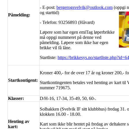
- E-post:
bergerogsvelvik@outlook.com
(oppgi n
og starttid)
Påmelding:
- Telefon: 93256893 (Håvard)
Løpere som har egen emiTag løperbrikke
må oppgi nummeret på denne ved
påmelding. Løpere som ikke har egen
brikke vil få låne.
Startliste:
https://brikkesys.no/startliste.php?id=6
Kroner 400,- for de over 17 år og kroner 200,- fo
Startkontigent:
Startkontingenten betales ved henting av kart til 
nummer 719675.
Klasser:
D/H-16, 17-34, 35-49, 50, 60-.
Solbakken (Svelvik IF sitt klubbhus) fredag 31. 
klokken 16.00 - 18.00.
Henting av
Kart som ikke blir hentet på fredag av deltakere 
kart: