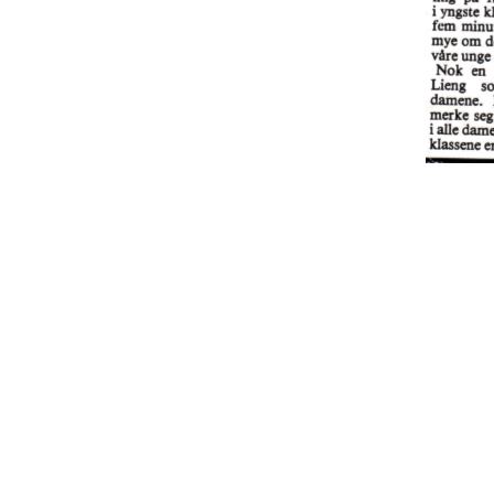
Berger og Svelvik O-Lag
Østlia 14
3060 Svelvik