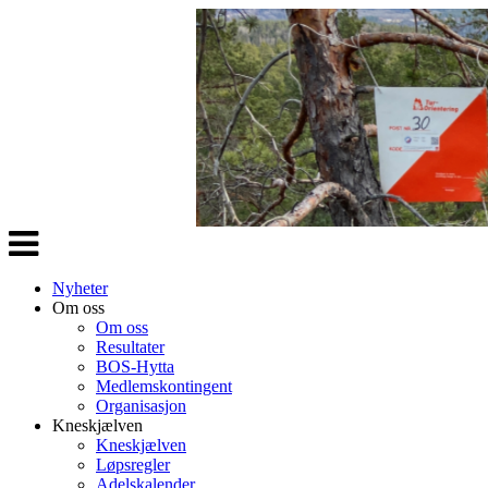
Veksle
navigasjon
Nyheter
Om oss
Om oss
Resultater
BOS-Hytta
Medlemskontingent
Organisasjon
Kneskjælven
Kneskjælven
Løpsregler
Adelskalender