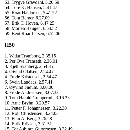
53. Trygve Gravdahl, 5.20.59
54. Tore K. Hansen, 5.41.47
55. Roar Haldorsen, 5.41.52
56. Tom Berger, 6.27.09
57. Erik T. Hoven, 6.47.25
58. Morten Haugen, 6.54.52
59. Bent Roar Larsen, 6.55.06
H50
1. Widar Trømborg, 2.35.15
2. Per Ove Transeth, 2.36.01
3. Kjell Svanberg, 2.54.35
4. Øivind Olafsen, 2.54.47
4. Frode Kristensen, 2.54.47
6. Svein Landaas, 2.57.41
7. Øyvind Fadum, 3.00.00
8. Frode Andreassen, 3.07.33
9. Tom Harald Grepperud , 3.16.23
10. Arne Bryhn, 3.20.57
11. Petter F. Johannessen, 3.22.30
12. Rolf Christensen, 3.24.03
13. Finn A. Berg, 3.26.58
14. Eirik Eriksen, 3.31.51
15. Tor Asbjørn Guttormsen, 3.32.49