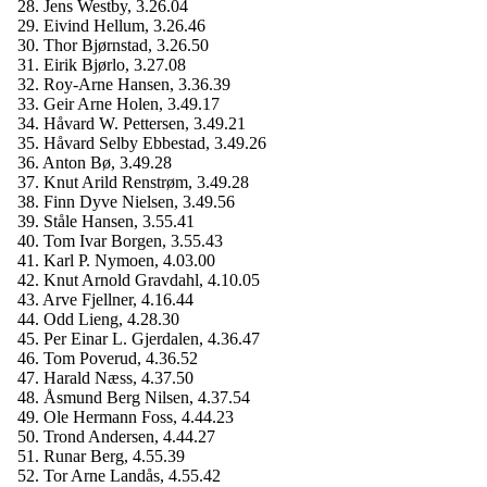
28. Jens Westby, 3.26.04
29. Eivind Hellum, 3.26.46
30. Thor Bjørnstad, 3.26.50
31. Eirik Bjørlo, 3.27.08
32. Roy-Arne Hansen, 3.36.39
33. Geir Arne Holen, 3.49.17
34. Håvard W. Pettersen, 3.49.21
35. Håvard Selby Ebbestad, 3.49.26
36. Anton Bø, 3.49.28
37. Knut Arild Renstrøm, 3.49.28
38. Finn Dyve Nielsen, 3.49.56
39. Ståle Hansen, 3.55.41
40. Tom Ivar Borgen, 3.55.43
41. Karl P. Nymoen, 4.03.00
42. Knut Arnold Gravdahl, 4.10.05
43. Arve Fjellner, 4.16.44
44. Odd Lieng, 4.28.30
45. Per Einar L. Gjerdalen, 4.36.47
46. Tom Poverud, 4.36.52
47. Harald Næss, 4.37.50
48. Åsmund Berg Nilsen, 4.37.54
49. Ole Hermann Foss, 4.44.23
50. Trond Andersen, 4.44.27
51. Runar Berg, 4.55.39
52. Tor Arne Landås, 4.55.42