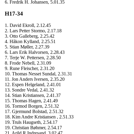
6. Fredrik H. Johansen, 5.01.35
H17-34
1. David Ekroll, 2.12.45
2. Lars Petter Stormo, 2.17.18
3. Otto Galleberg, 2.25.42
4. Håkon Kylland, 2.25.51
5. Stian Møller, 2.27.39
6. Lars Erik Halvorsen, 2.28.43
7. Terje W. Pettersen, 2.28.50
8. Frode Nebell, 2.31.09
9. Rune Fleischer, 2.31.20
10. Thomas Nesset Sundal, 2.31.31
11. Jon Anders Iversen, 2.35.20
12. Espen Helgeland, 2.41.01
13. Sondre Vedal, 2.41.32
14. Stian Kristiansen, 2.41.37
15. Thomas Hagen, 2.41.49
16. Tormod Borgen, 2.51.32
17. Gjermund Bolstad, 2.51.32
18. Kim Andre Kristiansen , 2.51.33
19. Truls Haugseth, 2.54.17
19. Christian Bøhmer, 2.54.17
21. Arild R Indresand, 3.02.47