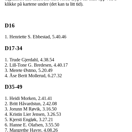
klikke på kartene under (det kan ta litt tid).
D16
1. Henriette S. Ebbestad, 5.40.46
D17-34
1. Trude Gjerdahl, 4.38.54
2. Lill-Tone G. Bredesen, 4.40.17
3. Merete Østmo, 5.20.49
4. Åse Berit Mollerud, 6.27.32
D35-49
1. Heidi Morken, 2.41.41
2. Britt Håvardstun, 2.42.08
3. Jorunn M Røvik, 3.16.50
4. Kristin Lier Jensen, 3.26.53
5. Kjersti Engløk, 3.27.21
6. Hanne E. Olafsen, 3.55.50
7. Margrethe Havre, 4.08.26