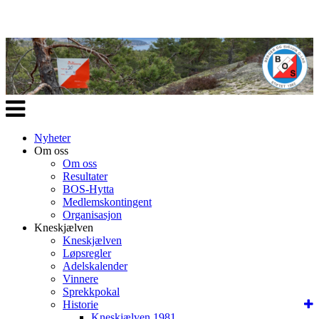
Veksle
navigasjon
Nyheter
Om oss
Om oss
Resultater
BOS-Hytta
Medlemskontingent
Organisasjon
Kneskjælven
Kneskjælven
Løpsregler
Adelskalender
Vinnere
Sprekkpokal
Historie
Kneskjælven 1981