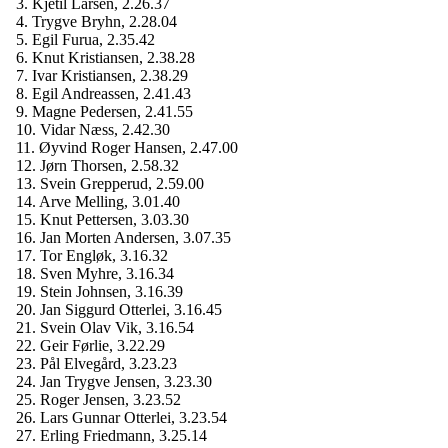
3. Kjetil Larsen, 2.26.37
4. Trygve Bryhn, 2.28.04
5. Egil Furua, 2.35.42
6. Knut Kristiansen, 2.38.28
7. Ivar Kristiansen, 2.38.29
8. Egil Andreassen, 2.41.43
9. Magne Pedersen, 2.41.55
10. Vidar Næss, 2.42.30
11. Øyvind Roger Hansen, 2.47.00
12. Jørn Thorsen, 2.58.32
13. Svein Grepperud, 2.59.00
14. Arve Melling, 3.01.40
15. Knut Pettersen, 3.03.30
16. Jan Morten Andersen, 3.07.35
17. Tor Engløk, 3.16.32
18. Sven Myhre, 3.16.34
19. Stein Johnsen, 3.16.39
20. Jan Siggurd Otterlei, 3.16.45
21. Svein Olav Vik, 3.16.54
22. Geir Førlie, 3.22.29
23. Pål Elvegård, 3.23.23
24. Jan Trygve Jensen, 3.23.30
25. Roger Jensen, 3.23.52
26. Lars Gunnar Otterlei, 3.23.54
27. Erling Friedmann, 3.25.14