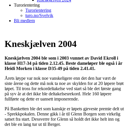
Turorientering
Turorientering
turo.no/Svelvik
Bli medlem
Kneskjælven 2004
Kneskjælven 2004 ble som i 2003 vunnet av David Ekroll i
klasse H17-34 på tiden 2.12.45. Beste dameløper ble også i år
Heidi Morken i klasse D35-49 på tiden 2.41.41.
Årets løype var nok noe vanskeligere enn det den har vært de
siste årene og dette må nok ta noe av skylden for at 20 løpere brøt
løpet. Til tross for rekordeltakelse ved start så ble det første gang
på syv år at det ikke ble deltakelsesrekord. Hele 160 løpere
fullførte og dette er uansett imponerende.
På Banketten ble det som kanskje er løpets gjeveste premie delt ut
- Sprekkpokalen. Denne gikk i år til Glenn Borgen som virkelig
satset fra start. Dessverre for Glenn så holdt det ikke helt inn og
det ble en lang tur ut til Berger.