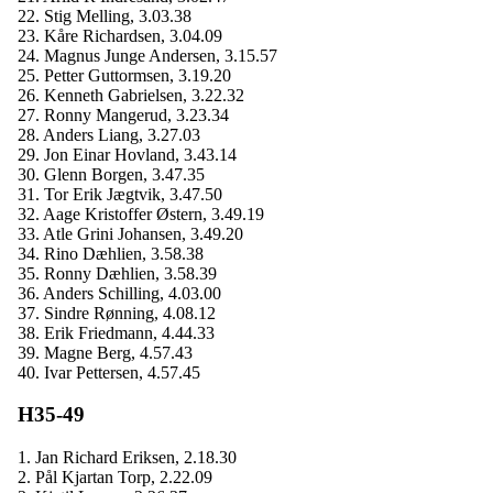
22. Stig Melling, 3.03.38
23. Kåre Richardsen, 3.04.09
24. Magnus Junge Andersen, 3.15.57
25. Petter Guttormsen, 3.19.20
26. Kenneth Gabrielsen, 3.22.32
27. Ronny Mangerud, 3.23.34
28. Anders Liang, 3.27.03
29. Jon Einar Hovland, 3.43.14
30. Glenn Borgen, 3.47.35
31. Tor Erik Jægtvik, 3.47.50
32. Aage Kristoffer Østern, 3.49.19
33. Atle Grini Johansen, 3.49.20
34. Rino Dæhlien, 3.58.38
35. Ronny Dæhlien, 3.58.39
36. Anders Schilling, 4.03.00
37. Sindre Rønning, 4.08.12
38. Erik Friedmann, 4.44.33
39. Magne Berg, 4.57.43
40. Ivar Pettersen, 4.57.45
H35-49
1. Jan Richard Eriksen, 2.18.30
2. Pål Kjartan Torp, 2.22.09