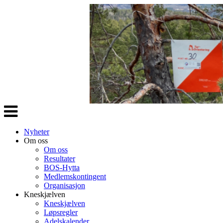
Veksle
navigasjon
Nyheter
Om oss
Om oss
Resultater
BOS-Hytta
Medlemskontingent
Organisasjon
Kneskjælven
Kneskjælven
Løpsregler
Adelskalender