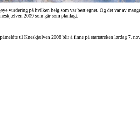
nøye vurdering på hvilken helg som var best egnet. Og det var av mange år
r Kneskjælven 2009 som går som planlagt.
 påmeldte til Kneskjælven 2008 blir å finne på startstreken lørdag 7. n