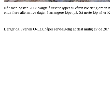
Når man høsten 2008 valgte å utsette løpet til våren ble det gjort en 
enda flere alternative dager å arrangere løpet på. Så neste løp nå e
Berger og Svelvik O-Lag håper selvfølgelig at flest mulig av de 207
Berger og Svelvik O-Lag
Østlia 14
3060 Svelvik