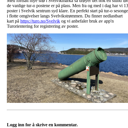
Med fortsatt mye snø i Svelvikmarka så drøyer det nok en stund før
de vanlige tur-o postene er på plass. Men fra og med i dag har vi 1
poster i Svelvik sentrum syd klare. En perfekt start på tur-o sesong
i flotte omgivelser langs Svelvikstrømmen. Du finner nedlastbart
kart på
https://turo.no/Svelvik
og vi anbefaler bruk av app'n
Turorientering for registrering av poster.
Logg inn for å skrive en kommentar.