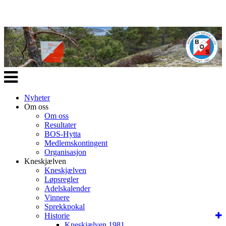
Veksle
navigasjon
Nyheter
Om oss
Om oss
Resultater
BOS-Hytta
Medlemskontingent
Organisasjon
Kneskjælven
Kneskjælven
Løpsregler
Adelskalender
Vinnere
Sprekkpokal
Historie
Kneskjælven 1981