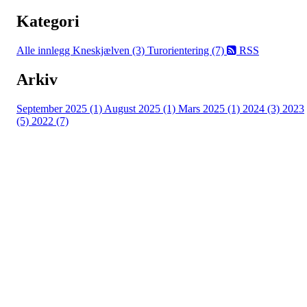
Kategori
Alle innlegg
Kneskjælven (3)
Turorientering (7)
RSS
Arkiv
September 2025 (1)
August 2025 (1)
Mars 2025 (1)
2024 (3)
2023
(5)
2022 (7)
Berger og Svelvik O-Lag
Østlia 14
3060 Svelvik